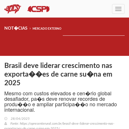
Menu
NOT�CIAS
MERCADO EXTERNO
Brasil deve liderar crescimento nas
exporta��es de carne su�na em
2025
Mesmo com custos elevados e cen�rio global
desafiador, pa�s deve renovar recordes de
produ��o e ampliar participa��o no mercado
internacional.
28/04/2025
Fonte: https://opresenterural.com.br/brasil-deve-liderar-crescimento-nas-
exportacoes-de-carne-suina-em-2025/